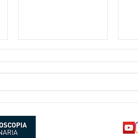
Esterilización por
Muc
laparoscopia en gatas.
cir