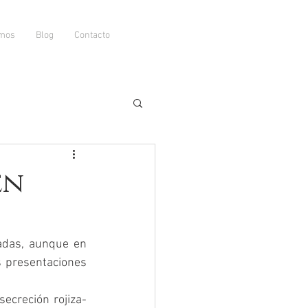
amos
Blog
Contacto
en
das, aunque en 
 presentaciones 
ecreción rojiza-