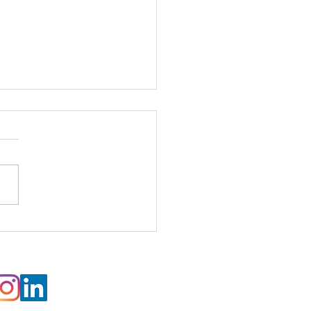
ocele biliar.
ugía laparoscópica.