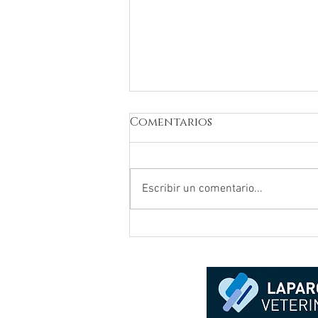
Comentarios
Escribir un comentario...
Parálisis laríngea en un
labrador retriever:
endoscopia y cirugía.