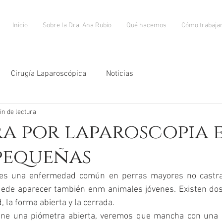
Inicio
Sobre la Dra. Ana Rubio
Qué hacemos
Cómo trabaj
Cirugía Laparoscópica
Noticias
in de lectura
a por laparoscopia 
pequeñas
 es una enfermedad común en perras mayores no castra
ede aparecer también enm animales jóvenes. Existen dos
 la forma abierta y la cerrada. 
ene una piómetra abierta, veremos que mancha con una s