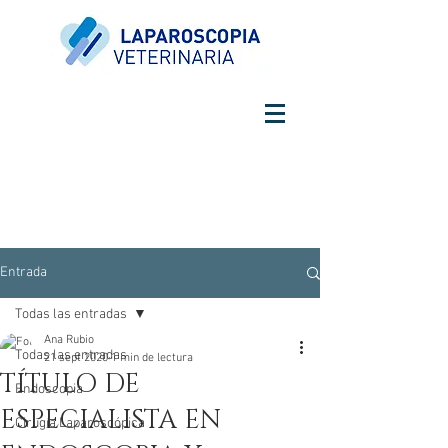
Entrada
Todas las entradas
Ana Rubio
Todas las entradas
21 sept 2020
1 min de lectura
TÍTULO DE
Endoscopia
ESPECIALISTA EN
Cirugía Laparoscópica